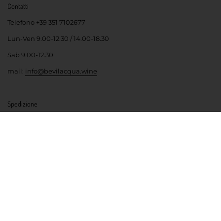
Contatti
Telefono +39 351 7102677
Lun-Ven 9.00-12.30 / 14.00-18.30
Sab 9.00-12.30
mail:
info@bevilacqua.wine
Spedizione
Consegna in Italia in 2-3 giorni lavorativi.
Gratuita per ordini
superiori a €85,00*.
Altrimenti €9,50* fino a 6 bottiglie
*Per i costi di spedizione in Calabria, Sicilia e Sardegna vai alla
pagina
Spedizioni
bevilacqua.wine
La tua enoteca online dove troverai vini di piccoli produttori
veneti e trentini