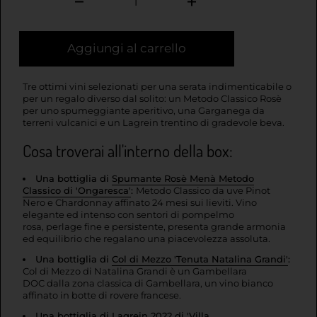
Aggiungi al carrello
Tre ottimi vini selezionati per una serata indimenticabile o
per un regalo diverso dal solito
: un Metodo Classico Rosè
per uno spumeggiante aperitivo, una Garganega da
terreni vulcanici e un Lagrein trentino di gradevole beva.
Cosa troverai all'interno della box:
Una bottiglia di
Spumante Rosè Menà Metodo
Classico di 'Ongaresca'
:
Metodo Classico da uve Pinot
Nero e Chardonnay affinato 24 mesi sui lieviti. Vino
elegante ed intenso con sentori di pompelmo
rosa, perlage fine e persistente, presenta grande armonia
ed equilibrio che regalano una piacevolezza assoluta.
Una bottiglia di
Col di Mezzo 'Tenuta Natalina Grandi'
:
Col di Mezzo di Natalina Grandi è un Gambellara
DOC dalla zona classica di Gambellara, un vino bianco
affinato in botte di rovere francese.
Una bottiglia di
Lagrein 2022 di 'Villa