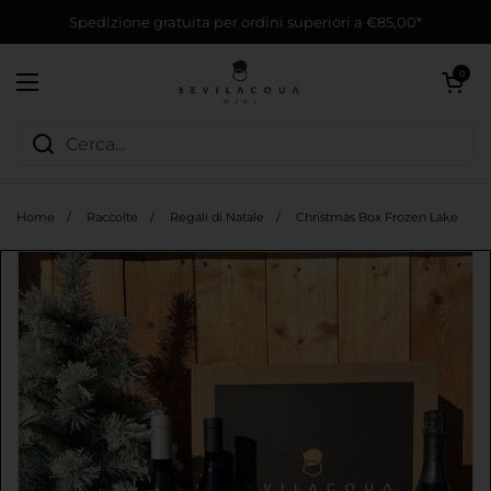
Passa ai contenuti
Spedizione gratuita per ordini superiori a €85,00*
Apri carrello
0
Apri menu
Home
/
Raccolte
/
Regali di Natale
/
Christmas Box Frozen Lake